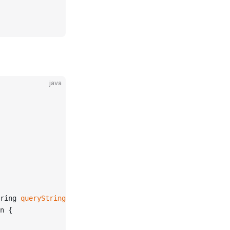
java
ring 
queryString
) 
n {