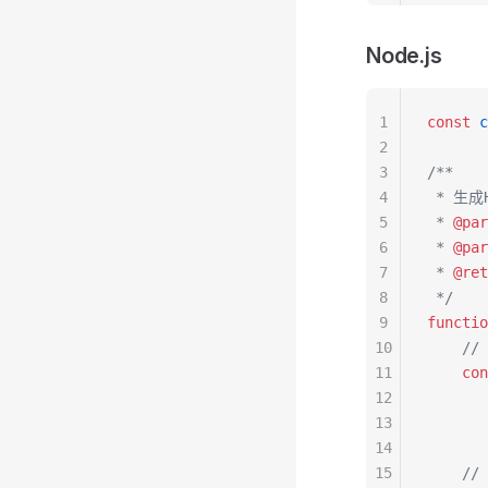
Node.js
1
const
 c
2
3
/**
4
 * 生成H
5
 * 
@par
6
 * 
@par
7
 * 
@ret
8
 */
9
functio
10
    /
11
    con
12
       
13
       
14
15
    //