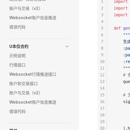
1
import
 
账户与交易（v2）
2
import
 
3
import
 
Websocket账户信息推送
4
错误代码
5
def
 gen
6
    """
7
    生成
U本位合约
8
    :pa
9
    :
示例说明
10
    :
行情接口
11
    """
Websocket行情推送接口
12
    #
13
    que
账户和交易接口
14
账户与交易（v2）
15
    # 
16
    sig
Websocket账户信息推送
17
       
错误代码
18
       
19
       
20
    ).h