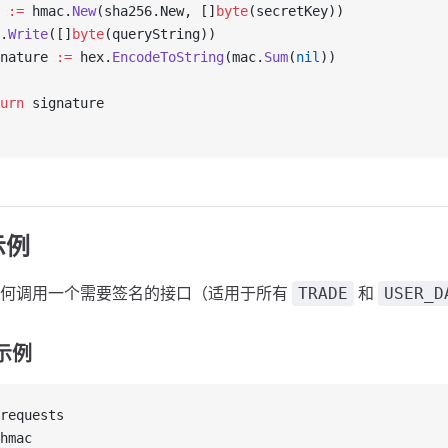
 
:=
 hmac.
New
(sha256.New, []
byte
(secretKey))
.
Write
([]
byte
(queryString))
nature 
:=
 hex.
EncodeToString
(mac.
Sum
(
nil
))
urn
 signature
示例
如何调用一个需要签名的接口（适用于所有
和
TRADE
USER_D
整示例
requests
hmac