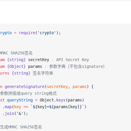
rypto
 =
 require
(
'crypto'
);
MAC SHA256签名
am
 {string}
 secretKey
 - API Secret Key
am
 {Object}
 params
 - 参数字典（不包含signature）
urns
 {string}
 签名字符串
n
 generateSignature
(
secretKey
, 
params
) {
/ 参数拼接成query string格式
st
 queryString
 =
 Object.
keys
(params)
 .
map
(
key
 =>
 `${
key
}=${
params
[
key
]
}`
)
 .
join
(
'&'
);
 生成HMAC SHA256签名