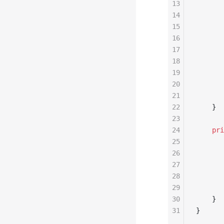
13
       
14
       
15
       
16
       
17
       
18
       
19
20
       
21
       
22
    }
23
24
    pri
25
       
26
       
27
       
28
       
29
       
30
    }
31
}