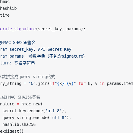
hmac
hashlib
time
erate_signature
(secret_key, params):
HMAC SHA256签名
ram secret_key: API Secret Key
param params: 参数字典（不包含signature）
return: 签名字符串
 参数拼接成query string格式
ry_string 
=
 "&"
.join([
f
"
{
k
}
=
{
v
}
"
 for
 k, v 
in
 params.item
生成HMAC SHA256签名
nature 
=
 hmac.new(
 secret_key.encode(
'utf-8'
),
 query_string.encode(
'utf-8'
),
 hashlib.sha256
exdigest()