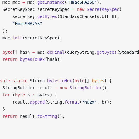
 Mac mac 
=
 Mac.
getInstance
(
"HmacSHA256"
);
 SecretKeySpec secretKeySpec 
=
 new
 SecretKeySpec
(
     secretKey.
getBytes
(StandardCharsets.UTF_8), 
     "HmacSHA256"
 );
 mac.
init
(secretKeySpec);
 byte
[] hash 
=
 mac.
doFinal
(queryString.
getBytes
(Standard
 return
 bytesToHex
(hash);
vate
 static
 String 
bytesToHex
(
byte
[] 
bytes
) {
 StringBuilder result 
=
 new
 StringBuilder
();
 for
 (
byte
 b 
:
 bytes) {
     result.
append
(String.
format
(
"%02x"
, b));
 }
 return
 result.
toString
();