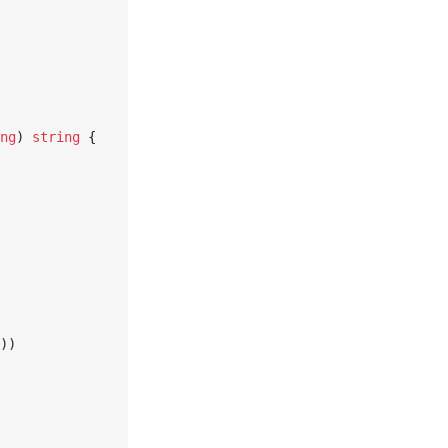
ng
) 
string
 {
))