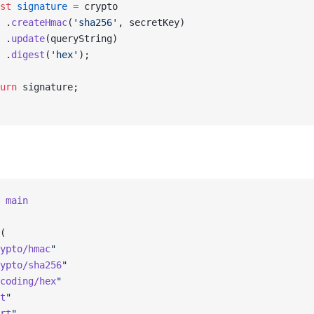
st
 signature
 =
 crypto
 .
createHmac
(
'sha256'
, secretKey)
 .
update
(queryString)
 .
digest
(
'hex'
);
urn
 signature;
 main
(
ypto/hmac
"
ypto/sha256
"
coding/hex
"
t
"
rt
"