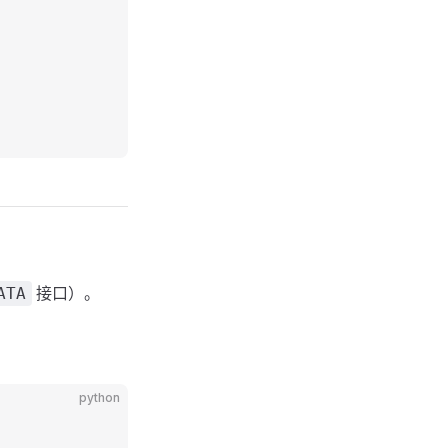
接口）。
ATA
python