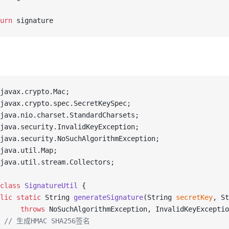
urn
 signature
javax.crypto.Mac;
javax.crypto.spec.SecretKeySpec;
java.nio.charset.StandardCharsets;
java.security.InvalidKeyException;
java.security.NoSuchAlgorithmException;
java.util.Map;
java.util.stream.Collectors;
class
 SignatureUtil
 {
lic
 static
 String 
generateSignature
(String 
secretKey
, St
     throws
 NoSuchAlgorithmException, InvalidKeyExceptio
  // 生成HMAC SHA256签名