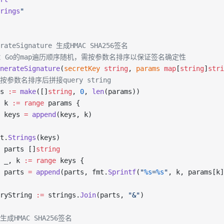
rings
"
erateSignature 生成HMAC SHA256签名
意：Go的map遍历顺序随机，需按参数名排序以保证签名确定性
nerateSignature
(
secretKey
 string
, 
params
 map
[
string
]
stri
/ 按参数名排序后拼接query string
s 
:=
 make
([]
string
, 
0
, 
len
(params))
 k 
:=
 range
 params {
 keys 
=
 append
(keys, k)
t.
Strings
(keys)
 parts []
string
 _, k 
:=
 range
 keys {
 parts 
=
 append
(parts, fmt.
Sprintf
(
"
%s
=
%s
"
, k, params[k]
ryString 
:=
 strings.
Join
(parts, 
"&"
)
 生成HMAC SHA256签名