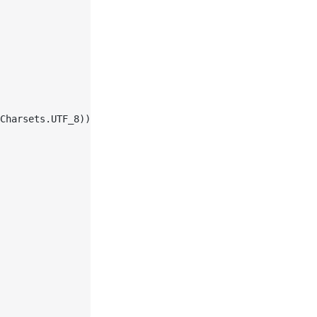
Charsets.UTF_8));