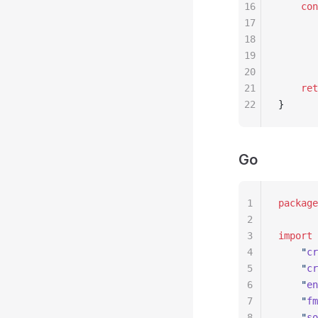
16
    con
17
       
18
       
19
       
20
21
    ret
22
}
Go
1
package
2
3
import
 
4
    "
cr
5
    "
cr
6
    "
en
7
    "
fm
8
    "
so