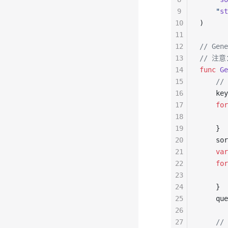
9
    "
st
10
)
11
12
// Gen
13
// 注
14
func
 Ge
15
    /
16
    key
17
    for
18
       
19
    }
20
    sor
21
    var
22
    for
23
       
24
    }
25
    que
26
27
    //