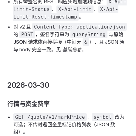
所有需签名的 REST 响应头增加限频信息：
X-Api-
、
、
Limit-Status
X-Api-Limit
X-Api-
。
Limit-Reset-Timestamp
对 v2 且
Content-Type: application/json
的
，签名字符串为
与
原始
POST
queryString
JSON 请求体
直接拼接（中间无
），且 JSON 须
&
与 body 完全一致。见
基础信息
。
2026-03-30
行情与资金费率
：
改为
GET /quote/v1/markPrice
symbol
可选；不传时返回全量标记价格列表（JSON 数
组）。