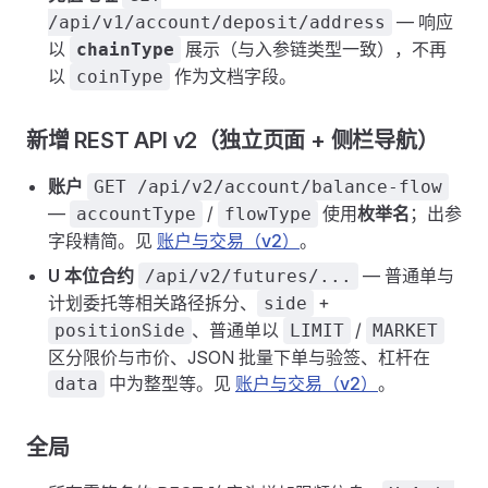
— 响应
/api/v1/account/deposit/address
以
展示（与入参链类型一致），不再
chainType
以
作为文档字段。
coinType
新增 REST API v2（独立页面 + 侧栏导航）
账户
GET /api/v2/account/balance-flow
—
/
使用
枚举名
；出参
accountType
flowType
字段精简。见
账户与交易（v2）
。
U 本位合约
— 普通单与
/api/v2/futures/...
计划委托等相关路径拆分、
+
side
、普通单以
/
positionSide
LIMIT
MARKET
区分限价与市价、JSON 批量下单与验签、杠杆在
中为整型等。见
账户与交易（v2）
。
data
全局